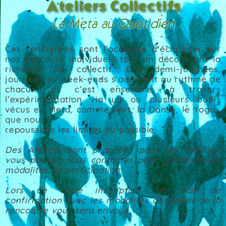
Ateliers Collectifs
La Meta au Quotidien
Ces rencontres sont l’occasion d’échanger sur
nos parcours individuels tout en découvrant la
richesse du collectif. Ces demi-journées,
journées ou week-ends s’adaptent au rythme de
chacun et c’est ensemble, à travers
l’expérimentation via un ou plusieurs outils
vécus en Meta, comme l’Art, la Danse, le Yoga…
que nous
repoussons les limites du possible.
Des Ateliers sont proposés pour les familles,
vous pouvez nous contacter pour connaître les
modalités de participation.
Lors de votre inscription, un mail de
confirmation avec les modalités détaillées de la
rencontre vous sera envoyé.