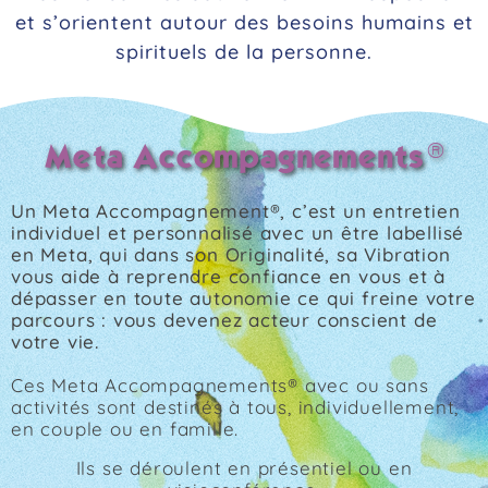
et s’orientent autour des besoins humains et
spirituels de la personne.
®
Meta Accompagnements
Un Meta Accompagnement®, c’est un entretien
individuel et personnalisé avec un être labellisé
en Meta, qui dans son Originalité, sa Vibration
vous aide à reprendre confiance en vous et à
dépasser en toute autonomie ce qui freine votre
parcours : vous devenez acteur conscient de
votre vie.
Ces Meta Accompagnements® avec ou sans
activités sont destinés à tous, individuellement,
en couple ou en famille.
Ils se déroulent en présentiel ou en