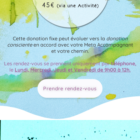
Cette donation fixe peut évoluer vers la
donation
consciente
en accord avec votre Meta Accompagnant
et votre chemin.
Les rendez-vous se prennent uniquement par
téléphone,
le
Lundi, Mercredi, Jeudi et Vendredi de 9h00 à 12h.
Prendre rendez-vous