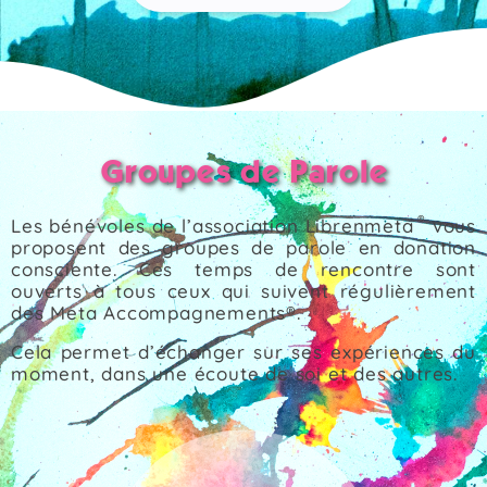
Groupes de Parole
®
Les bénévoles de l’association Librenmeta
vous
proposent des groupes de parole en donation
consciente. Ces temps de rencontre sont
ouverts à tous ceux qui suivent régulièrement
des Meta Accompagnements®.
Cela permet d’échanger sur ses expériences du
moment, dans une écoute de soi et des autres.